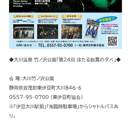
◆大川温泉 竹ノ沢公園「第24回 ほたる観賞の夕べ」◆
会 場：大川竹ノ沢公園
静岡県賀茂郡東伊豆町大川８４６-６
0557-95-0700 （東伊豆町協会）
※「伊豆大川駅前」「海臨時駐車場」からシャトルバスあ
り。