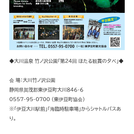
◆大川温泉 竹ノ沢公園「第24回 ほたる観賞の夕べ」◆
会 場：大川竹ノ沢公園
静岡県賀茂郡東伊豆町大川８４６-６
0557-95-0700 （東伊豆町協会）
※「伊豆大川駅前」「海臨時駐車場」からシャトルバスあ
り。