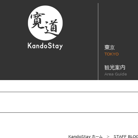
東京
TOKYO
観光案内
Area Guide
KandoStay ホーム
＞
STAFF BLO