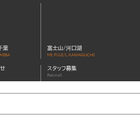
千葉
富士山/河口湖
HIBA
Mt.FUJI/L.KAWAGUCHI
せ
スタッフ募集
Recruit