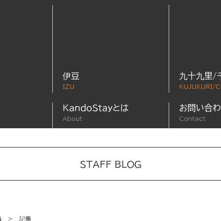
伊豆
九十九里/
IZU
KUJUKURI/C
KandoStayとは
お問い合わ
About
Contact
STAFF BLOG
G
＞ 記事